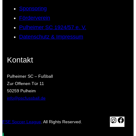
Sponsoring
Förderverein
Pulheimer SC 1924/57 e. V.
Datenschutz & Impressum
Kontakt
Pulheimer SC – Fußball
Zur Offenen Tür 11
50259 Pulheim
info@pscfussball.de
Instagr
Fac
FSE Soccer League
. All Rights Reserved.