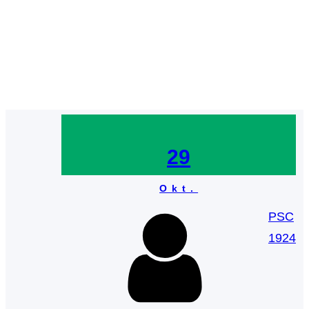
Schlagwort:
Trikots
29
Okt.
PSC
1924