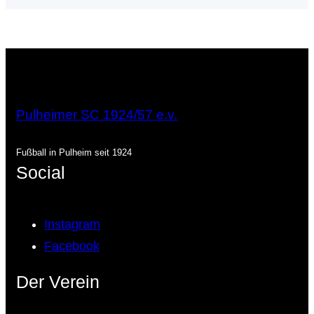
k
a
n
p
m
Pulheimer SC 1924/57 e.v.
Fußball in Pulheim seit 1924
Social
Instagram
Facebook
Der Verein