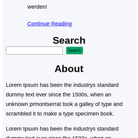
werden!
Continue Reading
Search
S
Search
u
About
c
h
Lorem Ipsum has been the industrys standard
e
dummy text ever since the 1500s, when an
n
unknown prmontserrat took a galley of type and
scrambled it to make a type specimen book.
Lorem Ipsum has been the industrys standard