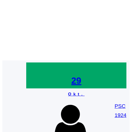
Schlagwort:
Merchandise
29
Okt.
PSC
1924