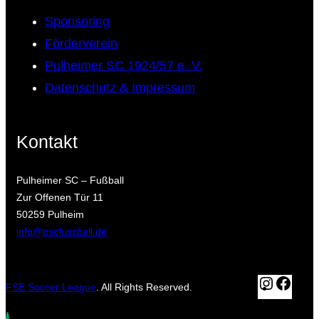
Sponsoring
Förderverein
Pulheimer SC 1924/57 e. V.
Datenschutz & Impressum
Kontakt
Pulheimer SC – Fußball
Zur Offenen Tür 11
50259 Pulheim
info@pscfussball.de
Instagr
Fac
FSE Soccer League
. All Rights Reserved.