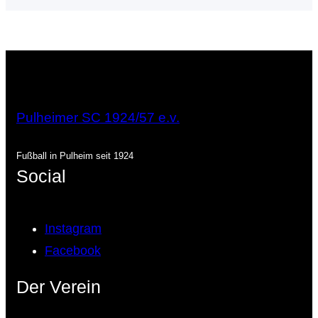
k
a
n
p
m
Pulheimer SC 1924/57 e.v.
Fußball in Pulheim seit 1924
Social
Instagram
Facebook
Der Verein