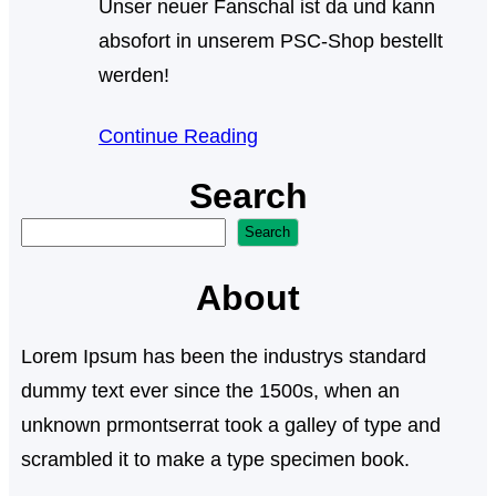
Unser neuer Fanschal ist da und kann
absofort in unserem PSC-Shop bestellt
werden!
Continue Reading
Search
S
Search
u
About
c
h
Lorem Ipsum has been the industrys standard
e
dummy text ever since the 1500s, when an
n
unknown prmontserrat took a galley of type and
scrambled it to make a type specimen book.