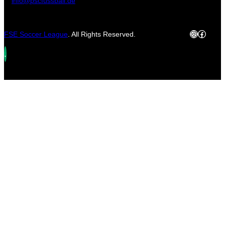
info@pscfussball.de
Instagram
Facebo
FSE Soccer League
. All Rights Reserved.
.